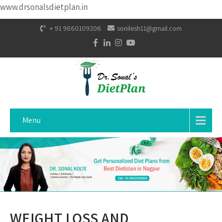
www.drsonalsdietplan.in
+ 91 9860109206
sonilesh11@gmail.com
Menu
WEIGHT LOSS AND