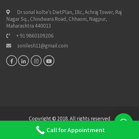
Dr sonal kolte's DietPlan, 18c, Achraj Tower, Raj
Nagar Sq., Chindwara Road, Chhaoni, Nagpur,
Maharashtra 440013
+ 91 9860109206
sonilesh11@gmail.com
Copyright © 2018. All rights reserved
Design by
Bigis Technology
Call for Appointment