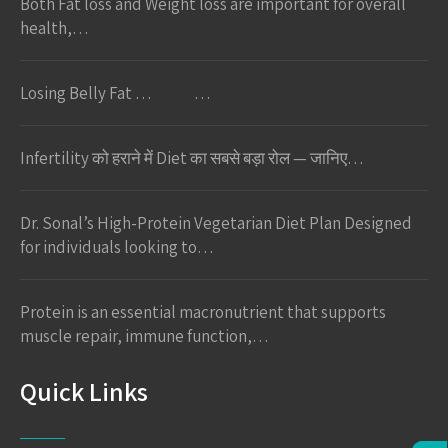
Both Fat loss and Weight loss are important for overall
health,…
Losing Belly Fat … …
Infertility को हराने में Diet का सबसे बड़ा रोल — जानिए…
Dr. Sonal’s High-Protein Vegetarian Diet Plan Designed
for individuals looking to…
Protein is an essential macronutrient that supports
muscle repair, immune function,…
Quick Links