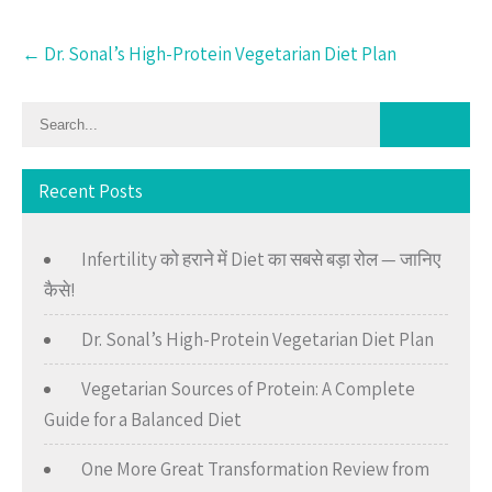
Post
←
Dr. Sonal’s High-Protein Vegetarian Diet Plan
navigation
Recent Posts
Infertility को हराने में Diet का सबसे बड़ा रोल — जानिए
कैसे!
Dr. Sonal’s High-Protein Vegetarian Diet Plan
Vegetarian Sources of Protein: A Complete
Guide for a Balanced Diet
One More Great Transformation Review from