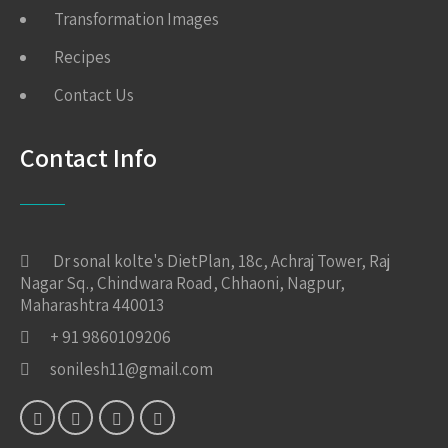
Transformation Images
Recipes
Contact Us
Contact Info
Dr sonal kolte's DietPlan, 18c, Achraj Tower, Raj
Nagar Sq., Chindwara Road, Chhaoni, Nagpur,
Maharashtra 440013
+ 91 9860109206
sonilesh11@gmail.com