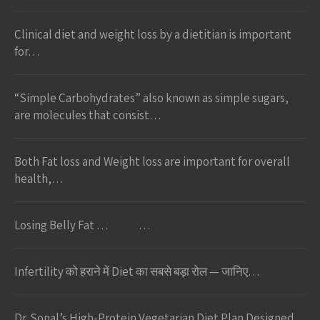
Clinical diet and weight loss by a dietitian is important
for…
“Simple Carbohydrates” also known as simple sugars,
are molecules that consist…
Both Fat loss and Weight loss are important for overall
health,…
Losing Belly Fat … …
Infertility को हराने में Diet का सबसे बड़ा रोल — जानिए…
Dr. Sonal’s High-Protein Vegetarian Diet Plan Designed