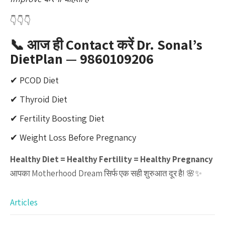
👇👇👇
📞 आज ही Contact करें Dr. Sonal’s
DietPlan — 9860109206
✔ PCOD Diet
✔ Thyroid Diet
✔ Fertility Boosting Diet
✔ Weight Loss Before Pregnancy
Healthy Diet = Healthy Fertility = Healthy Pregnancy
आपका Motherhood Dream सिर्फ एक सही शुरुआत दूर है! 🌸✨
Articles