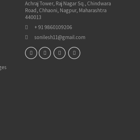
Achraj Tower, Raj Nagar Sq., Chindwara
Road, Chhaoni, Nagpur, Maharashtra
440013
+ 91 9860109206
sonilesh11@gmail.com
ges