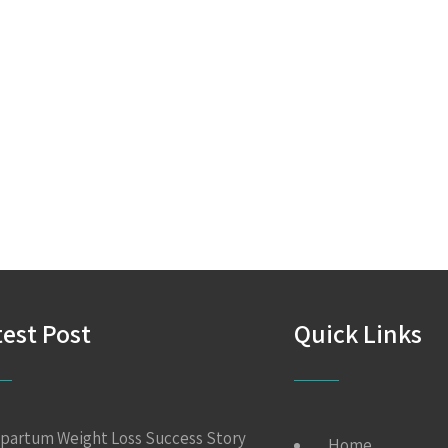
test Post
Quick Links
partum Weight Loss Success Story
Home