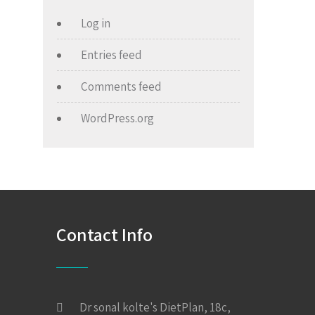
Log in
Entries feed
Comments feed
WordPress.org
Contact Info
Dr sonal kolte's DietPlan, 18c,