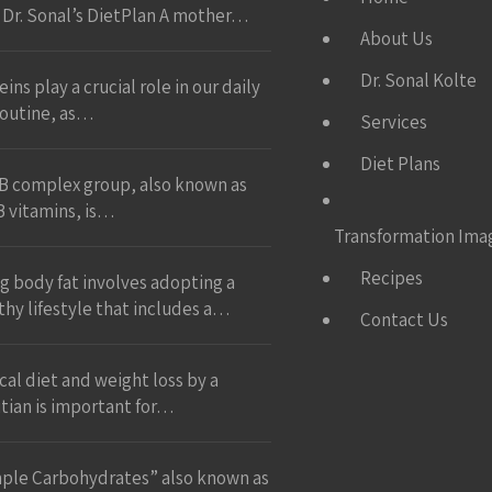
 Dr. Sonal’s DietPlan A mother…
About Us
Dr. Sonal Kolte
ins play a crucial role in our daily
 routine, as…
Services
Diet Plans
B complex group, also known as
B vitamins, is…
Transformation Ima
Recipes
ng body fat involves adopting a
thy lifestyle that includes a…
Contact Us
ical diet and weight loss by a
itian is important for…
ple Carbohydrates” also known as