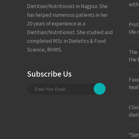
with
Dietitian/Nutritionist in Nagpur. She
has helped numerous patients in her
20 years of experience as a
Prote
life
Dietitian/Nutritionist. She studied and
completed MSc in Dietetics & Food
Science, BHMS.
The 
the 
Subscribe Us
Fixi
heal
Clin
diet
“Sim